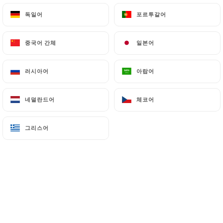
독일어
독일어
포르투갈어
포르투갈어
메뉴
KO
중국어 간체
중국어 간체
일본어
일본어
러시아어
러시아어
아랍어
아랍어
/
홈
갤러리
네덜란드어
네덜란드어
체코어
체코어
갤러리
그리스어
그리스어