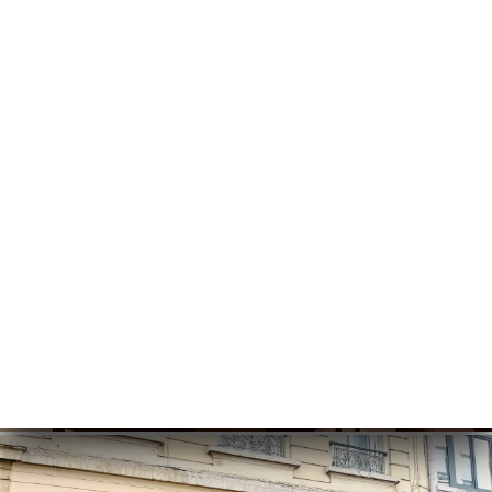
약
기
문
기
러
뷰