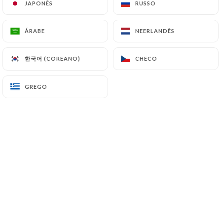
JAPONÊS
JAPONÊS
RUSSO
RUSSO
ÁRABE
ÁRABE
NEERLANDÊS
NEERLANDÊS
Syntyche B. classificado
S
5/5
한국어 (COREANO)
한국어 (COREANO)
CHECO
CHECO
Bon ambiance, service agréable (au petit
soin du client ) , plat exquis , franchement
GREGO
GREGO
10/10
02/02/2026
•
11:03
Julie M. classificado
J
5/5
Un service chaleureux, une cuisine
savoureuse et un prix raisonnable! C'était
juste parfait!
20/12/2025
•
03:59