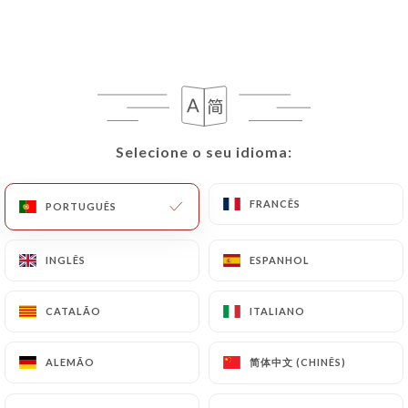
PT
MENU
Selecione o seu idioma:
Selecione o seu idioma:
/
PÁGINA INICIAL
AVALIAÇÕES
Avaliações
FRANCÊS
FRANCÊS
PORTUGUÊS
PORTUGUÊS
INGLÊS
INGLÊS
ESPANHOL
ESPANHOL
12 avaliações no Uniiti
CATALÃO
CATALÃO
ITALIANO
ITALIANO
4.3 / 5
简体中文 (CHINÊS)
简体中文 (CHINÊS)
ALEMÃO
ALEMÃO
Avaliações 100% reais e verificadas.