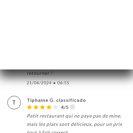
N
5/5
Authenticité du lieu et de la cuisine … un
délice Tout le monde est adorable .
28/04/2024
•
02:26
Anne V. classificado
A
5/5
Accueil et repas délicieux, hâte d'y
retourner !
21/04/2024
•
06:55
Tiphaine G. classificado
T
4/5
Petit restaurant qui ne paye pas de mine,
mais les plats sont délicieux, pour un prix
tout à fait correct