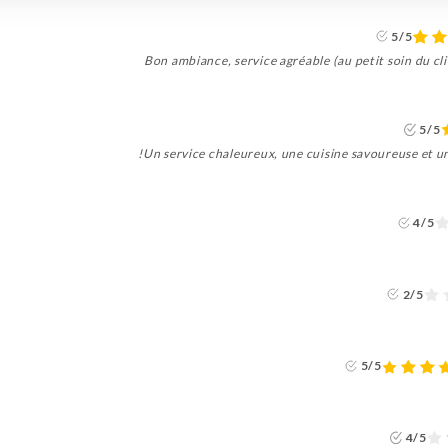
5/5
Bon ambiance, service agréable (au petit soin du cli
5/5
Un service chaleureux, une cuisine savoureuse et un 
4/5
2/5
5/5
4/5