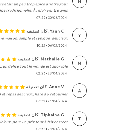
H
ats était un peu trop épicé à notre goût
ne traditionnelle. À refaire entre amis.
07:59
•
30/06/2024
Yann C. كان تصنيفه
Y
ne maison, simple et typique, délicieux.
10:25
•
06/05/2024
Nathalie G. كان تصنيفه
N
… un délice Tout le monde est adorable .
02:26
•
28/04/2024
Anne V. كان تصنيفه
A
 et repas délicieux, hâte d'y retourner !
06:55
•
21/04/2024
Tiphaine G. كان تصنيفه
T
icieux, pour un prix tout à fait correct
06:53
•
28/01/2024