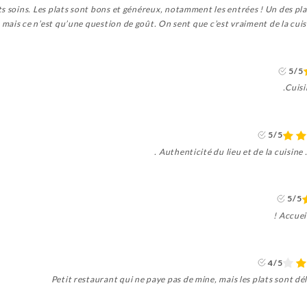
tits soins. Les plats sont bons et généreux, notamment les entrées ! Un des pl
 , mais ce n’est qu’une question de goût. On sent que c’est vraiment de la cuisi
5/5
Cuisi
5/5
Authenticité du lieu et de la cuisine 
5/5
Accueil
4/5
Petit restaurant qui ne paye pas de mine, mais les plats sont dél