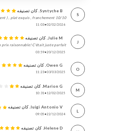
Syntyche B. كان تصنيفه
S
ent ) , plat exquis , franchement 10/10
11:03
•
02/02/2026
Julie M. كان تصنيفه
J
prix raisonnable! C'était juste parfait!
03:59
•
20/12/2025
Owen G. كان تصنيفه
O
11:23
•
03/03/2025
Marion G. كان تصنيفه
M
10:31
•
12/02/2025
luigi Antonio V. كان تصنيفه
L
09:05
•
22/12/2024
Helene D. كان تصنيفه